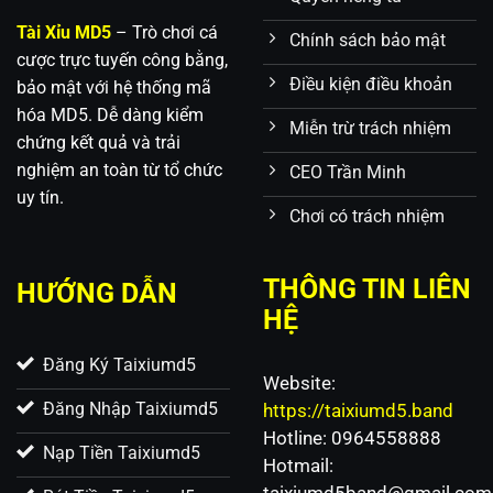
Tài Xỉu MD5
– Trò chơi cá
Chính sách bảo mật
cược trực tuyến công bằng,
Điều kiện điều khoản
bảo mật với hệ thống mã
hóa MD5. Dễ dàng kiểm
Miễn trừ trách nhiệm
chứng kết quả và trải
nghiệm an toàn từ tổ chức
CEO Trần Minh
uy tín.
Chơi có trách nhiệm
THÔNG TIN LIÊN
HƯỚNG DẪN
HỆ
Đăng Ký Taixiumd5
Website:
Đăng Nhập Taixiumd5
https://taixiumd5.band
Hotline:
0964558888
Nạp Tiền Taixiumd5
Hotmail:
taixiumd5band@gmail.com