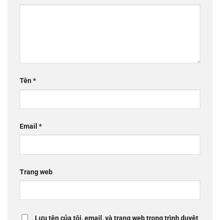
Tên
*
Email
*
Trang web
Lưu tên của tôi, email, và trang web trong trình duyệt