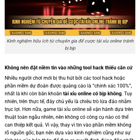
Kinh nghiệm hữu ích từ chuyên gia để cược tài xỉu online tránh
bị bịp
Không nên đặt niềm tin vào những tool hack thiếu căn cứ
Nhiều người chơi mới bị thu hút bởi các tool hack hoặc
phần mềm dự đoán được quảng cáo là “chính xác 100%”,
nhất là khi còn băn khoăn
tài xỉu online có bịp không
. Tuy
nhiên, trên thực tế, đây chủ yếu là chiêu trò lừa đảo nhằm
trục lợi. Hơn nữa, game tài xỉu online sẽ vận hành dựa trên
thuật toán ngẫu nhiên, nên không có công cụ nào có thể
can thiệp kết quả. Vì vậy, thay vì tin vào phần mềm không
rõ nguồn gốc, bạn nên dựa vào kinh nghiệm cũng như sự