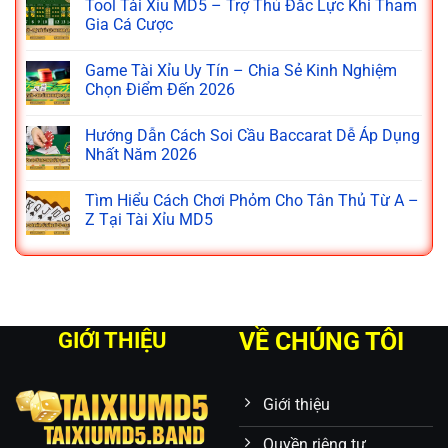
Tool Tài Xỉu MD5 – Trợ Thủ Đắc Lực Khi Tham
Gia Cá Cược
Game Tài Xỉu Uy Tín – Chia Sẻ Kinh Nghiệm
Chọn Điểm Đến 2026
Hướng Dẫn Cách Soi Cầu Baccarat Dễ Áp Dụng
Nhất Năm 2026
Tìm Hiểu Cách Chơi Phỏm Cho Tân Thủ Từ A –
Z Tại Tài Xỉu MD5
GIỚI THIỆU
VỀ CHÚNG TÔI
Giới thiệu
Quyền riêng tư