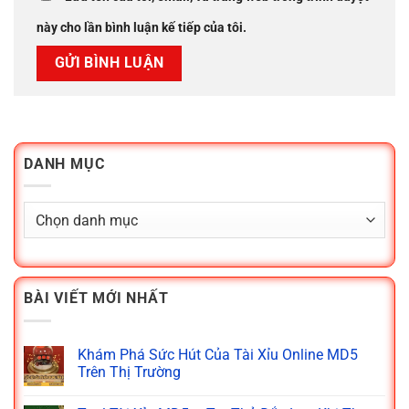
này cho lần bình luận kế tiếp của tôi.
DANH MỤC
Danh
Mục
BÀI VIẾT MỚI NHẤT
Khám Phá Sức Hút Của Tài Xỉu Online MD5
Trên Thị Trường