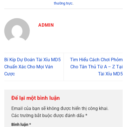
thường trực
.
ADMIN
Bí Kíp Dự Đoán Tài Xỉu MD5
Tìm Hiểu Cách Chơi Phỏm
Chuẩn Xác Cho Mọi Ván
Cho Tân Thủ Từ A – Z Tại
Cược
Tài Xỉu MD5
Để lại một bình luận
Email của bạn sẽ không được hiển thị công khai.
Các trường bắt buộc được đánh dấu
*
Bình luận
*