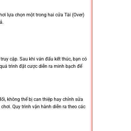
hơi lựa chọn một trong hai cửa Tài (Over)
ả.
truy cập. Sau khi ván đấu kết thúc, bạn có
quá trình đặt cược diễn ra minh bạch để
, không thể bị can thiệp hay chỉnh sửa
 chơi. Quy trình vận hành diễn ra theo các