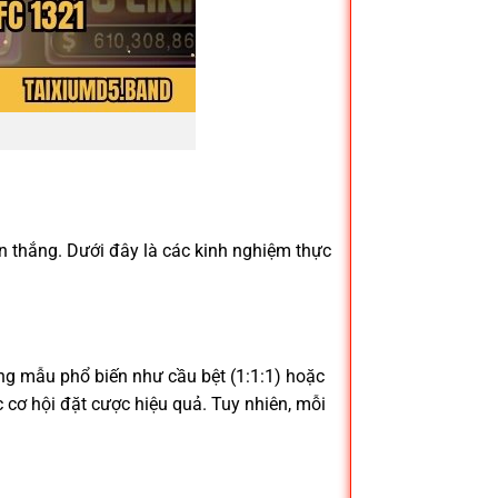
ến thắng. Dưới đây là các kinh nghiệm thực
ững mẫu phổ biến như cầu bệt (1:1:1) hoặc
 cơ hội đặt cược hiệu quả. Tuy nhiên, mỗi