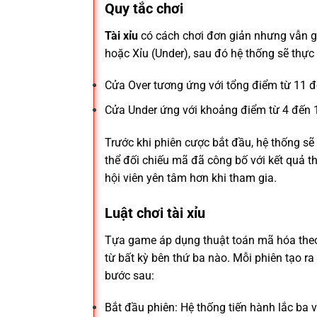
Quy tắc chơi
Tài xỉu
có cách chơi đơn giản nhưng vẫn giữ
hoặc Xỉu (Under), sau đó hệ thống sẽ thực 
Cửa Over tương ứng với tổng điểm từ 11 đ
Cửa Under ứng với khoảng điểm từ 4 đến 
Trước khi phiên cược bắt đầu, hệ thống sẽ
thể đối chiếu mã đã công bố với kết quả t
hội viên yên tâm hơn khi tham gia.
Luật chơi tài xỉu
Tựa game áp dụng thuật toán mã hóa theo
từ bất kỳ bên thứ ba nào. Mỗi phiên tạo ra
bước sau:
Bắt đầu phiên: Hệ thống tiến hành lắc ba 