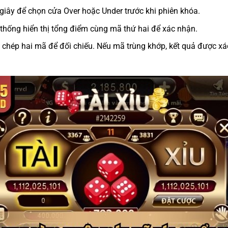
giây để chọn cửa Over hoặc Under trước khi phiên khóa.
ệ thống hiển thị tổng điểm cùng mã thứ hai để xác nhận.
 chép hai mã để đối chiếu. Nếu mã trùng khớp, kết quả được xá