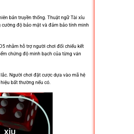
phiên bản truyền thống. Thuật ngữ Tài xỉu
ăng cường độ bảo mật và đảm bảo tính minh
D5 nhằm hỗ trợ người chơi đối chiếu kết
 kiểm chứng độ minh bạch của từng ván
 lắc. Người chơi đặt cược dựa vào mã hệ
 hiệu bất thường nếu có.