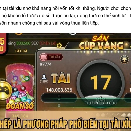
n tại
tài xỉu
nhờ khả năng hồi vốn tốt khi thắng. Người chơi chọn
 bộ khoản lỗ trước đó sẽ được bù lại, đồng thời có thể sinh lời.
vốn nhanh chóng chỉ sau vài vòng thua liên tiếp.