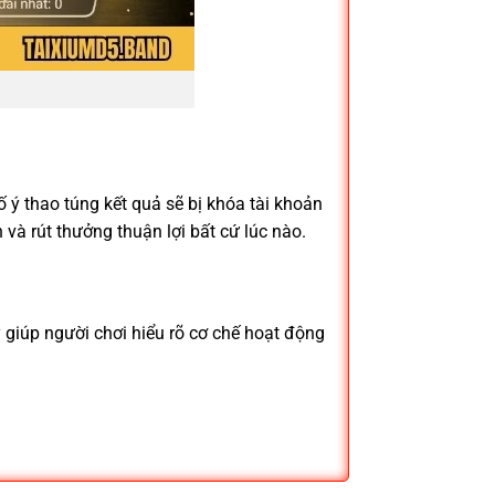
ố ý thao túng kết quả sẽ bị khóa tài khoản
 và rút thưởng thuận lợi bất cứ lúc nào.
y giúp người chơi hiểu rõ cơ chế hoạt động