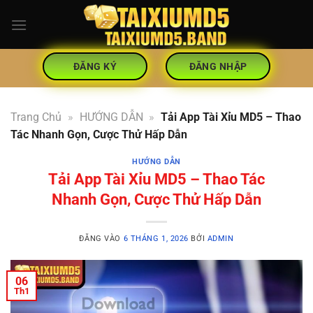
Bỏ
qua
nội
dung
ĐĂNG KÝ
ĐĂNG NHẬP
Trang Chủ
»
HƯỚNG DẪN
»
Tải App Tài Xỉu MD5 – Thao
Tác Nhanh Gọn, Cược Thử Hấp Dẫn
HƯỚNG DẪN
Tải App Tài Xỉu MD5 – Thao Tác
Nhanh Gọn, Cược Thử Hấp Dẫn
ĐĂNG VÀO
6 THÁNG 1, 2026
BỞI
ADMIN
06
Th1