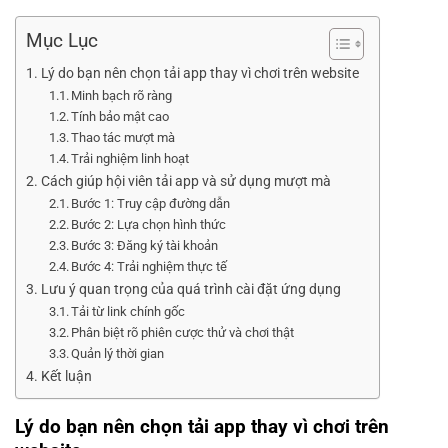
Mục Lục
Lý do bạn nên chọn tải app thay vì chơi trên website
Minh bạch rõ ràng
Tính bảo mật cao
Thao tác mượt mà
Trải nghiệm linh hoạt
Cách giúp hội viên tải app và sử dụng mượt mà
Bước 1: Truy cập đường dẫn
Bước 2: Lựa chọn hình thức
Bước 3: Đăng ký tài khoản
Bước 4: Trải nghiệm thực tế
Lưu ý quan trọng của quá trình cài đặt ứng dụng
Tải từ link chính gốc
Phân biệt rõ phiên cược thử và chơi thật
Quản lý thời gian
Kết luận
Lý do bạn nên chọn tải app thay vì chơi trên