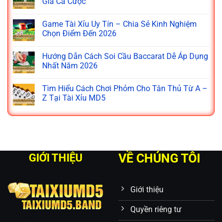
Gia Cá Cược
Game Tài Xỉu Uy Tín – Chia Sẻ Kinh Nghiệm
Chọn Điểm Đến 2026
Hướng Dẫn Cách Soi Cầu Baccarat Dễ Áp Dụng
Nhất Năm 2026
Tìm Hiểu Cách Chơi Phỏm Cho Tân Thủ Từ A –
Z Tại Tài Xỉu MD5
GIỚI THIỆU
VỀ CHÚNG TÔI
Giới thiệu
Quyền riêng tư