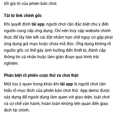
tốt giá trị của phiên bản chơi.
Tải từ link chính gốc
Khi quyết định
tải app
, người chơi cần đặc biệt chú ý đến
nguồn cung cấp ứng dụng. Chỉ nên truy cập website chính
thức để lấy liên kết cài đặt nhằm hạn chế nguy cơ gặp phải
ứng dụng giả mạo hoặc chứa mã độc. Ứng dụng không rõ
nguồn gốc có thể gây ảnh hưởng đến thiết bị, đánh cắp
thông tin cá nhân hoặc làm gián đoạn quá trình trải
nghiệm.
Phân biệt rõ phiên cược thử và chơi thật
Một lưu ý quan trọng khác khi
tải app
là người chơi cần
hiểu rõ mục đích của phiên bản chơi thử. App demo được
xây dựng để người dùng làm quen với giao diện, luật chơi
và cơ chế vận hành, hoàn toàn không liên quan đến giao
dịch tài chính.