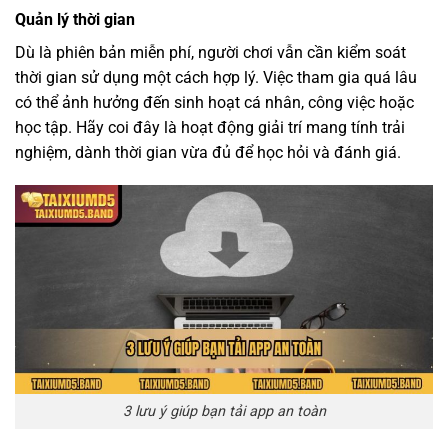
Quản lý thời gian
Dù là phiên bản miễn phí, người chơi vẫn cần kiểm soát
thời gian sử dụng một cách hợp lý. Việc tham gia quá lâu
có thể ảnh hưởng đến sinh hoạt cá nhân, công việc hoặc
học tập. Hãy coi đây là hoạt động giải trí mang tính trải
nghiệm, dành thời gian vừa đủ để học hỏi và đánh giá.
3 lưu ý giúp bạn tải app an toàn