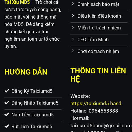
Tài Xỉu MD5
– Trò chơi cá
Chính sách bảo mật
cược trực tuyến công bằng,
Điều kiện điều khoản
bảo mật với hệ thống mã
hóa MD5. Dễ dàng kiểm
Miễn trừ trách nhiệm
chứng kết quả và trải
nghiệm an toàn từ tổ chức
CEO Trần Minh
uy tín.
Chơi có trách nhiệm
THÔNG TIN LIÊN
HƯỚNG DẪN
HỆ
Đăng Ký Taixiumd5
Website:
Đăng Nhập Taixiumd5
https://taixiumd5.band
Hotline:
0964558888
Nạp Tiền Taixiumd5
Hotmail:
taixiumd5band@gmail.com
Rút Tiền Taixiumd5