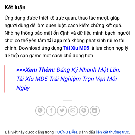
Kết luận
Ứng dụng được thiết kế trực quan, thao tác mượt, giúp
người dùng dễ làm quen luật, cách kiểm chứng kết quả.
Nhờ hệ thống bảo mật ổn định và dữ liệu minh bạch, người
chơi có thể yên tâm
tải app
mà không phát sinh rủi ro tài
chính. Download ứng dụng
Tài Xỉu MD5
là lựa chọn hợp lý
để tiếp cận game một cách chủ động hơn.
>>>Xem Thêm:
Đăng Ký Nhanh Một Lần,
Tài Xỉu MD5 Trải Nghiệm Trọn Vẹn Mỗi
Ngày
Bài viết này được đăng trong
HƯỚNG DẪN
. Đánh dấu
liên kết thường trực
.